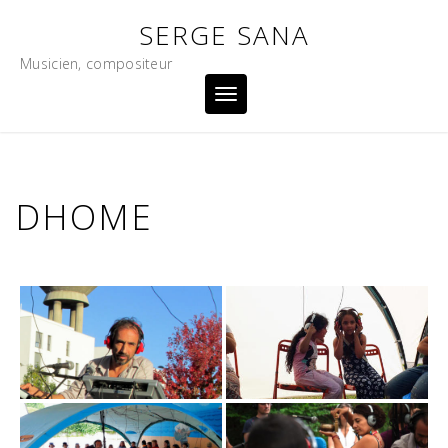
Skip
SERGE SANA
to
content
Musicien, compositeur
Toggle
navigation
DHOME