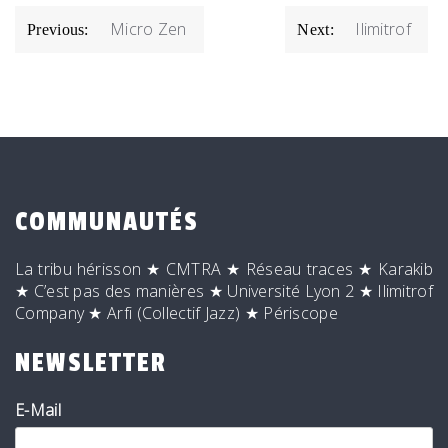
NAVIGATION
Micro Zen
Ilimitrof
Previous:
Next:
DE
L’ARTICLE
COMMUNAUTÉS
La tribu hérisson
★
CMTRA
★
Réseau traces
★
Karakib
★
C’est pas des manières
★
Université Lyon 2
★
Ilimitrof
Company
★
Arfi (Collectif Jazz)
★
Périscope
NEWSLETTER
E-Mail