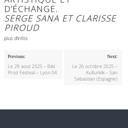
D’ÉCHANGE.
SERGE SANA ET CLARISSE
PIROUD
plus d’infos
NAVIGATION
Previous:
Next:
DE
Le 29 aout 2025 – Bibi
Le 26 octobre 2025 –
L’ARTICLE
Prod Festival – Lyon 04
Kulturklik – San
Sebastian (Espagne)