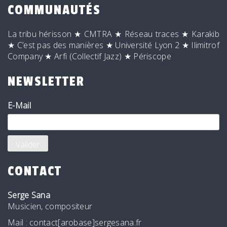
COMMUNAUTÉS
La tribu hérisson
★
CMTRA
★
Réseau traces
★
Karakib
★
C’est pas des manières
★
Université Lyon 2
★
Ilimitrof
Company
★
Arfi (Collectif Jazz)
★
Périscope
NEWSLETTER
E-Mail
CONTACT
Serge Sana
Musicien, compositeur
Mail : contact[arobase]sergesana.fr