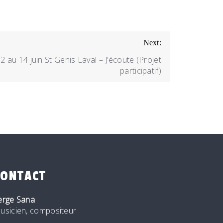
Next:
2 au 14 juin St Genis Laval – J’écoute (Projet
participatif)
CONTACT
erge Sana
usicien, compositeur