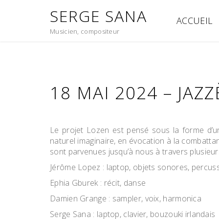
Skip
SERGE SANA
to
ACCUEIL
content
Musicien, compositeur
18 MAI 2024 – JAZ
Le projet Lozen est pensé sous la forme d’un
naturel imaginaire, en évocation à la combatta
sont parvenues jusqu’à nous à travers plusieu
Jérôme Lopez :
laptop, objets sonores, percuss
Ephia Gburek :
récit, danse
Damien Grange :
sampler, voix, harmonica
Serge Sana : laptop, clavier, bouzouki irlandais