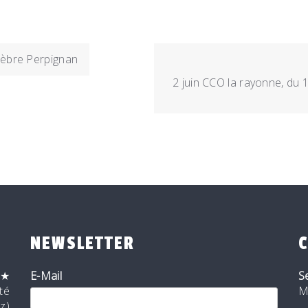
zèbre Perpignan
2 juin CCO la rayonne, du 1
NEWSLETTER
★
E-Mail
S
té
M
zz)