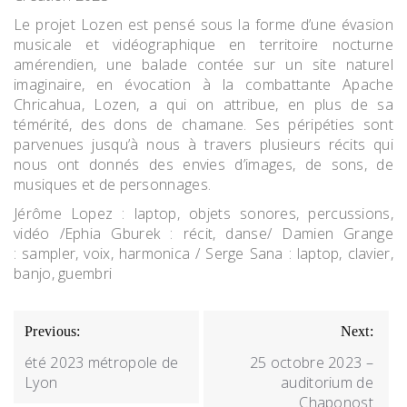
Le projet Lozen est pensé sous la forme d’une évasion
musicale et vidéographique en territoire nocturne
amérendien, une balade contée sur un site naturel
imaginaire, en évocation à la combattante Apache
Chricahua, Lozen, a qui on attribue, en plus de sa
témérité, des dons de chamane. Ses péripéties sont
parvenues jusqu’à nous à travers plusieurs récits qui
nous ont donnés des envies d’images, de sons, de
musiques et de personnages.
Jérôme Lopez :
laptop, objets sonores, percussions,
vidéo /
Ephia Gburek :
récit, danse/
Damien Grange
:
sampler, voix, harmonica /
Serge Sana : laptop, clavier,
banjo, guembri
NAVIGATION
Previous:
Next:
DE
été 2023 métropole de
25 octobre 2023 –
L’ARTICLE
Lyon
auditorium de
Chaponost