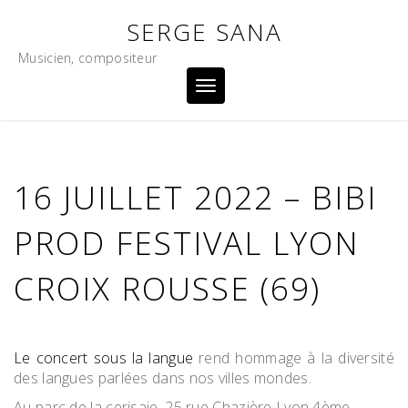
Skip
SERGE SANA
to
content
Musicien, compositeur
Toggle
navigation
16 JUILLET 2022 – BIBI
PROD FESTIVAL LYON
CROIX ROUSSE (69)
Le concert sous la langue
rend hommage à la diversité
des langues parlées dans nos villes mondes.
Au parc de la cerisaie. 25 rue Chazière Lyon 4ème.