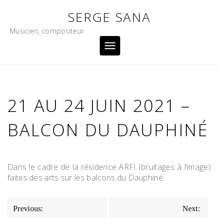
Skip
SERGE SANA
to
content
Musicien, compositeur
Toggle
navigation
21 AU 24 JUIN 2021 –
BALCON DU DAUPHINÉ
Dans le cadre de la résidence ARFI (bruitages à l’image)
faites des arts sur les balcons du Dauphiné.
NAVIGATION
Previous:
Next: