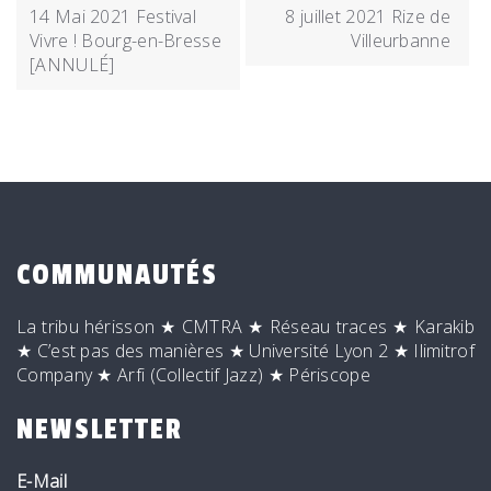
DE
14 Mai 2021 Festival
8 juillet 2021 Rize de
L’ARTICLE
Vivre ! Bourg-en-Bresse
Villeurbanne
[ANNULÉ]
COMMUNAUTÉS
La tribu hérisson
★
CMTRA
★
Réseau traces
★
Karakib
★
C’est pas des manières
★
Université Lyon 2
★
Ilimitrof
Company
★
Arfi (Collectif Jazz)
★
Périscope
NEWSLETTER
E-Mail