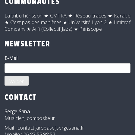
COMMUNAUTÉS
La tribu hérisson
★
CMTRA
★
Réseau traces
★
Karakib
★
C’est pas des manières
★
Université Lyon 2
★
Ilimitrof
Company
★
Arfi (Collectif Jazz)
★
Périscope
NEWSLETTER
E-Mail
CONTACT
Serge Sana
Musicien, compositeur
Mail : contact[arobase]sergesana.fr
Mobile : 06.87.55.98.57